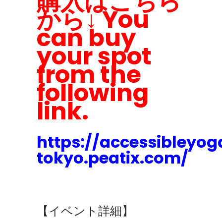
購入はこちら
から↓ You
can buy
your spot
from the
following
link.
https://accessibleyog
tokyo.peatix.com/
【イベント詳細】